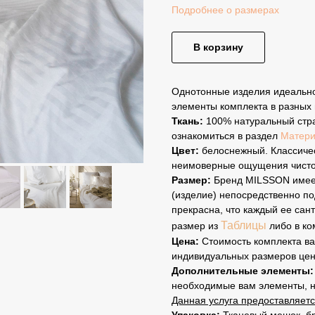
Подробнее о размерах
В корзину
Однотонные изделия идеально
элементы комплекта в разных 
Ткань:
100% натуральный стра
ознакомиться в раздел
Матер
Цвет:
белоснежный. Классичес
неимоверные ощущения чисто
Размер:
Бренд MILSSON имеет
(изделие) непосредственно по
прекрасна, что каждый ее сан
Таблицы
размер из
либо в ко
Цена:
Стоимость комплекта ва
индивидуальных размеров цен
Дополнительные элементы:
необходимые вам элементы, на
Данная услуга предоставляетс