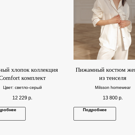
ный хлопок коллекция
Пижамный костюм же
Comfort комплект
из тенселя
Цвет: светло-серый
Milsson homewear
12 229
р.
13 800
р.
дробнее
Подробнее