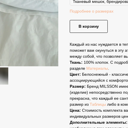
Подробнее о размерах
В корзину
Каждый из нас нуждается в те
поможет вам окунуться в эту
между собой, что позволяет в
Ткань:
100% хлопок. С подроб
разделе
Материалы
.
Цвет:
Белоснежный - классиче
ассоциирующийся с комфорто
Размер:
Бренд MILSSON имеет
(изделие) непосредственно по
прекрасна, что каждый ее сан
размер из
Таблицы
либо в ком
Цена:
Стоимость комплекта ва
индивидуальных размеров цен
Дополнительные элементы: