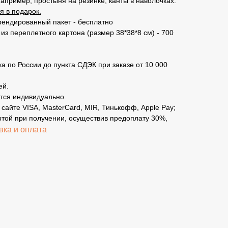
пример, простыня на резинке, канты в наволочках.
я в подарок.
рендированный пакет - бесплатно
из переплетного картона (размер 38*38*8 см) - 700
а по России до пункта СДЭК при заказе от 10 000
ей.
тся индивидуально.
 сайте VISA, MasterCard, MIR, Тинькофф, Apple Pay;
ртой при получении, осуществив предоплату 30%,
вка и оплата