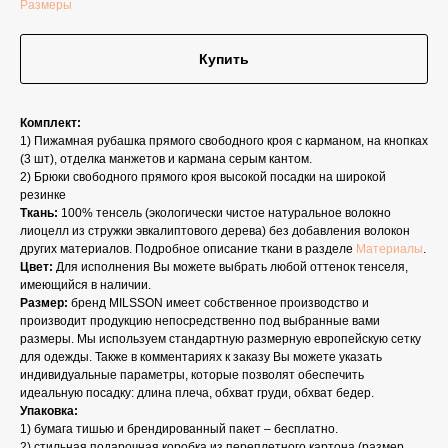
Размеры
Купить
Комплект:
1) Пижамная рубашка прямого свободного кроя с карманом, на кнопках
(3 шт), отделка манжетов и кармана серым кантом.
2) Брюки свободного прямого кроя высокой посадки на широкой
резинке
Ткань:
100% тенсель (экологически чистое натуральное волокно
лиоцелл из стружки эвкалиптового дерева) без добавления волокон
других материалов. Подробное описание ткани в разделе
Материалы
.
Цвет:
Для исполнения Вы можете выбрать любой оттенок тенселя,
имеющийся в наличии.
Размер:
бренд MILSSON имеет собственное производство и
производит продукцию непосредственно под выбранные вами
размеры. Мы используем стандартную размерную европейскую сетку
для одежды. Также в комментариях к заказу Вы можете указать
индивидуальные параметры, которые позволят обеспечить
идеальную посадку: длина плеча, обхват груди, обхват бедер.
Упаковка:
1) бумага тишью и брендированный пакет – бесплатно.
2) стильная подарочная коробка из переплетного картона (размер